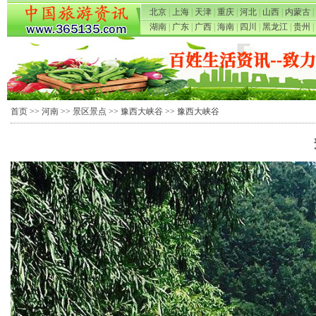
北京
|
上海
|
天津
|
重庆
|
河北
|
山西
|
内蒙古
|
湖南
|
广东
|
广西
|
海南
|
四川
|
黑龙江
|
贵州
|
首页
>>
河南
>>
景区景点
>>
豫西大峡谷
>> 豫西大峡谷