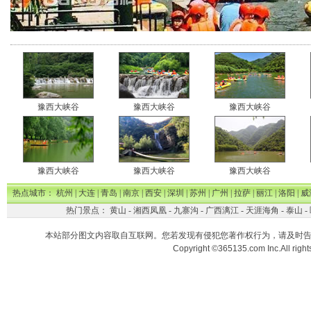
豫西大峡谷
豫西大峡谷
豫西大峡谷
豫西大峡谷
豫西大峡谷
豫西大峡谷
热点城市：
杭州
|
大连
|
青岛
|
南京
|
西安
|
深圳
|
苏州
|
广州
|
拉萨
|
丽江
|
洛阳
|
威
热门景点：
黄山
-
湘西凤凰
-
九寨沟
-
广西漓江
-
天涯海角
-
泰山
-
本站部分图文内容取自互联网。您若发现有侵犯您著作权行为，请及时
Copyright ©365135.com Inc.All ri