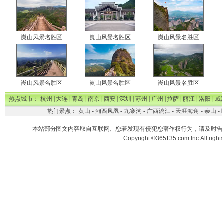
崀山风景名胜区
崀山风景名胜区
崀山风景名胜区
崀山风景名胜区
崀山风景名胜区
崀山风景名胜区
热点城市：
杭州
|
大连
|
青岛
|
南京
|
西安
|
深圳
|
苏州
|
广州
|
拉萨
|
丽江
|
洛阳
|
威
热门景点：
黄山
-
湘西凤凰
-
九寨沟
-
广西漓江
-
天涯海角
-
泰山
-
本站部分图文内容取自互联网。您若发现有侵犯您著作权行为，请及时
Copyright ©365135.com Inc.All ri