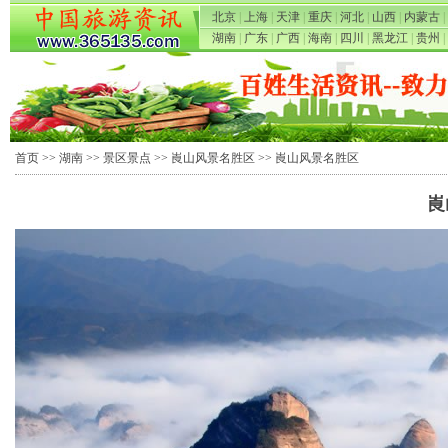
北京
|
上海
|
天津
|
重庆
|
河北
|
山西
|
内蒙古
|
湖南
|
广东
|
广西
|
海南
|
四川
|
黑龙江
|
贵州
|
首页
>>
湖南
>>
景区景点
>>
崀山风景名胜区
>> 崀山风景名胜区
崀