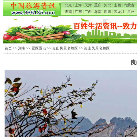
北京
|
上海
|
天津
|
重庆
|
河北
|
山西
|
内蒙古
|
湖南
|
广东
|
广西
|
海南
|
四川
|
黑龙江
|
贵州
|
首页
>>
湖南
>>
景区景点
>>
崀山风景名胜区
>> 崀山风景名胜区
崀