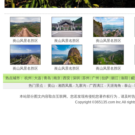
崀山风景名胜区
崀山风景名胜区
崀山风景名胜区
崀山风景名胜区
崀山风景名胜区
崀山风景名胜区
热点城市：
杭州
|
大连
|
青岛
|
南京
|
西安
|
深圳
|
苏州
|
广州
|
拉萨
|
丽江
|
洛阳
|
威
热门景点：
黄山
-
湘西凤凰
-
九寨沟
-
广西漓江
-
天涯海角
-
泰山
-
本站部分图文内容取自互联网。您若发现有侵犯您著作权行为，请及时
Copyright ©365135.com Inc.All ri