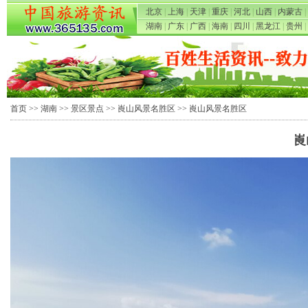
北京
|
上海
|
天津
|
重庆
|
河北
|
山西
|
内蒙古
|
湖南
|
广东
|
广西
|
海南
|
四川
|
黑龙江
|
贵州
|
首页
>>
湖南
>>
景区景点
>>
崀山风景名胜区
>> 崀山风景名胜区
崀