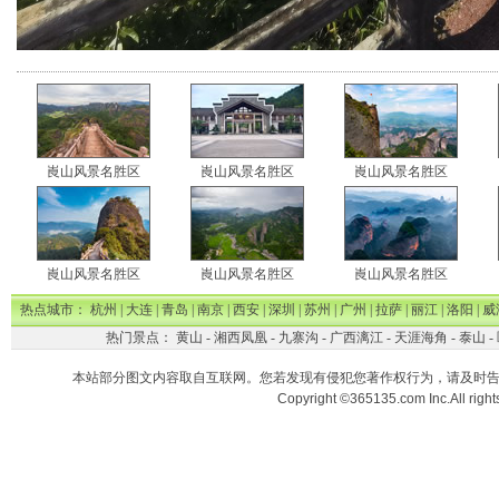
崀山风景名胜区
崀山风景名胜区
崀山风景名胜区
崀山风景名胜区
崀山风景名胜区
崀山风景名胜区
热点城市：
杭州
|
大连
|
青岛
|
南京
|
西安
|
深圳
|
苏州
|
广州
|
拉萨
|
丽江
|
洛阳
|
威
热门景点：
黄山
-
湘西凤凰
-
九寨沟
-
广西漓江
-
天涯海角
-
泰山
-
本站部分图文内容取自互联网。您若发现有侵犯您著作权行为，请及时
Copyright ©365135.com Inc.All ri