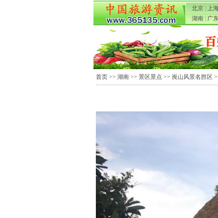
北京
|
上
湖南
|
广
首页
>>
湖南
>>
景区景点
>>
崀山风景名胜区
>