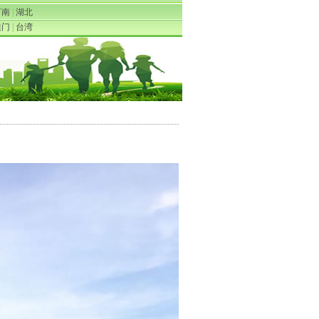
河南
|
湖北
澳门
|
台湾