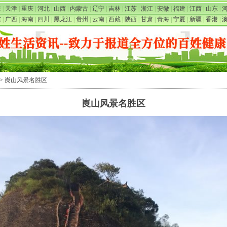
海
|
天津
|
重庆
|
河北
|
山西
|
内蒙古
|
辽宁
|
吉林
|
江苏
|
浙江
|
安徽
|
福建
|
江西
|
山东
|
东
|
广西
|
海南
|
四川
|
黑龙江
|
贵州
|
云南
|
西藏
|
陕西
|
甘肃
|
青海
|
宁夏
|
新疆
|
香港
|
> 崀山风景名胜区
崀山风景名胜区