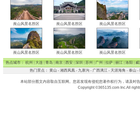
崀山风景名胜区
崀山风景名胜区
崀山风景名胜区
崀山风景名胜区
崀山风景名胜区
崀山风景名胜区
热点城市：
杭州
|
大连
|
青岛
|
南京
|
西安
|
深圳
|
苏州
|
广州
|
拉萨
|
丽江
|
洛阳
|
威
热门景点：
黄山
-
湘西凤凰
-
九寨沟
-
广西漓江
-
天涯海角
-
泰山
-
本站部分图文内容取自互联网。您若发现有侵犯您著作权行为，请及时
Copyright ©365135.com Inc.All ri