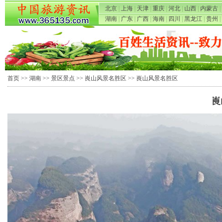
北京
|
上海
|
天津
|
重庆
|
河北
|
山西
|
内蒙古
|
湖南
|
广东
|
广西
|
海南
|
四川
|
黑龙江
|
贵州
|
首页
>>
湖南
>>
景区景点
>>
崀山风景名胜区
>> 崀山风景名胜区
崀