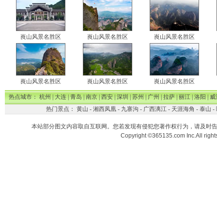
崀山风景名胜区
崀山风景名胜区
崀山风景名胜区
崀山风景名胜区
崀山风景名胜区
崀山风景名胜区
热点城市：
杭州
|
大连
|
青岛
|
南京
|
西安
|
深圳
|
苏州
|
广州
|
拉萨
|
丽江
|
洛阳
|
威
热门景点：
黄山
-
湘西凤凰
-
九寨沟
-
广西漓江
-
天涯海角
-
泰山
-
本站部分图文内容取自互联网。您若发现有侵犯您著作权行为，请及时
Copyright ©365135.com Inc.All ri