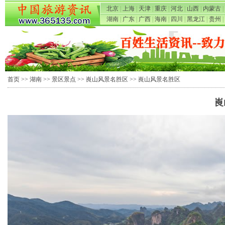
北京
|
上海
|
天津
|
重庆
|
河北
|
山西
|
内蒙古
|
湖南
|
广东
|
广西
|
海南
|
四川
|
黑龙江
|
贵州
|
首页
>>
湖南
>>
景区景点
>>
崀山风景名胜区
>> 崀山风景名胜区
崀