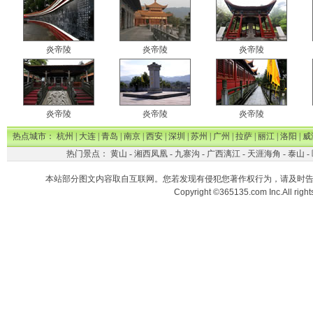
炎帝陵
炎帝陵
炎帝陵
炎帝陵
炎帝陵
炎帝陵
热点城市：
杭州
|
大连
|
青岛
|
南京
|
西安
|
深圳
|
苏州
|
广州
|
拉萨
|
丽江
|
洛阳
|
威
热门景点：
黄山
-
湘西凤凰
-
九寨沟
-
广西漓江
-
天涯海角
-
泰山
-
本站部分图文内容取自互联网。您若发现有侵犯您著作权行为，请及时
Copyright ©365135.com Inc.All ri