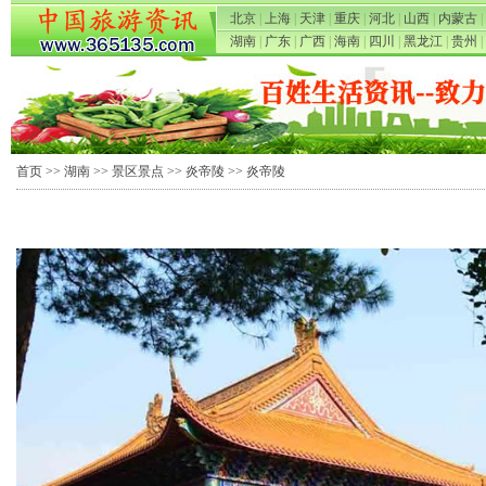
北京
|
上海
|
天津
|
重庆
|
河北
|
山西
|
内蒙古
|
湖南
|
广东
|
广西
|
海南
|
四川
|
黑龙江
|
贵州
|
首页
>>
湖南
>>
景区景点
>>
炎帝陵
>> 炎帝陵