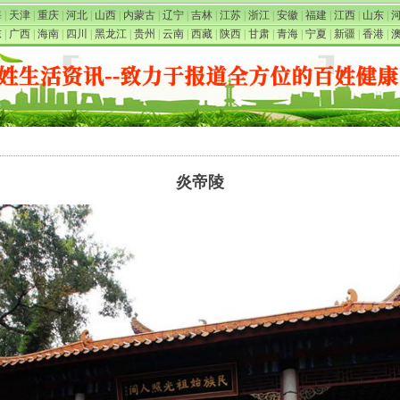
海
|
天津
|
重庆
|
河北
|
山西
|
内蒙古
|
辽宁
|
吉林
|
江苏
|
浙江
|
安徽
|
福建
|
江西
|
山东
|
东
|
广西
|
海南
|
四川
|
黑龙江
|
贵州
|
云南
|
西藏
|
陕西
|
甘肃
|
青海
|
宁夏
|
新疆
|
香港
|
炎帝陵