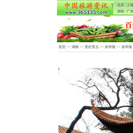
北京
|
上
湖南
|
广
首页
>>
湖南
>>
景区景点
>>
炎帝陵
>> 炎帝陵