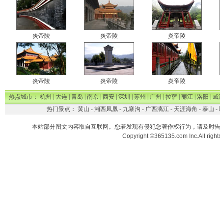
炎帝陵
炎帝陵
炎帝陵
炎帝陵
炎帝陵
炎帝陵
热点城市：
杭州
|
大连
|
青岛
|
南京
|
西安
|
深圳
|
苏州
|
广州
|
拉萨
|
丽江
|
洛阳
|
威
热门景点：
黄山
-
湘西凤凰
-
九寨沟
-
广西漓江
-
天涯海角
-
泰山
-
本站部分图文内容取自互联网。您若发现有侵犯您著作权行为，请及时
Copyright ©365135.com Inc.All ri