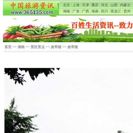
北京
|
上海
|
天津
|
重庆
|
河北
|
山西
|
内蒙古
|
湖南
|
广东
|
广西
|
海南
|
四川
|
黑龙江
|
贵州
|
首页
>>
湖南
>>
景区景点
>>
炎帝陵
>> 炎帝陵