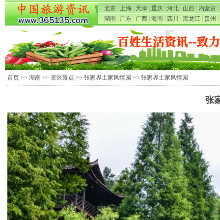
北京
|
上海
|
天津
|
重庆
|
河北
|
山西
|
内蒙古
|
湖南
|
广东
|
广西
|
海南
|
四川
|
黑龙江
|
贵州
|
首页
>>
湖南
>>
景区景点
>>
张家界土家风情园
>> 张家界土家风情园
张