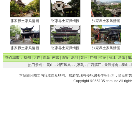
张家界土家风情园
张家界土家风情园
张家界土家风情园
张家界土家风情园
张家界土家风情园
张家界土家风情园
热点城市：
杭州
|
大连
|
青岛
|
南京
|
西安
|
深圳
|
苏州
|
广州
|
拉萨
|
丽江
|
洛阳
|
威
热门景点：
黄山
-
湘西凤凰
-
九寨沟
-
广西漓江
-
天涯海角
-
泰山
-
本站部分图文内容取自互联网。您若发现有侵犯您著作权行为，请及时
Copyright ©365135.com Inc.All ri