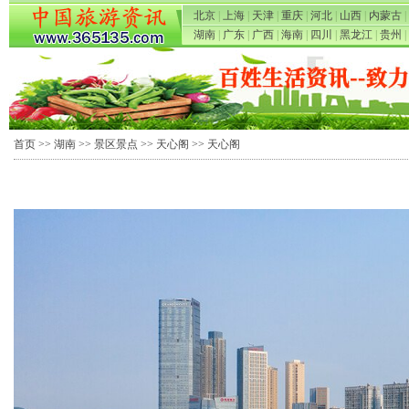
北京
|
上海
|
天津
|
重庆
|
河北
|
山西
|
内蒙古
|
湖南
|
广东
|
广西
|
海南
|
四川
|
黑龙江
|
贵州
|
首页
>>
湖南
>>
景区景点
>>
天心阁
>> 天心阁