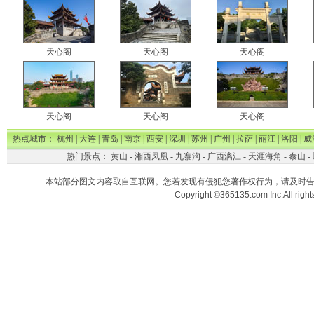
天心阁
天心阁
天心阁
天心阁
天心阁
天心阁
热点城市：
杭州
|
大连
|
青岛
|
南京
|
西安
|
深圳
|
苏州
|
广州
|
拉萨
|
丽江
|
洛阳
|
威
热门景点：
黄山
-
湘西凤凰
-
九寨沟
-
广西漓江
-
天涯海角
-
泰山
-
本站部分图文内容取自互联网。您若发现有侵犯您著作权行为，请及时
Copyright ©365135.com Inc.All ri