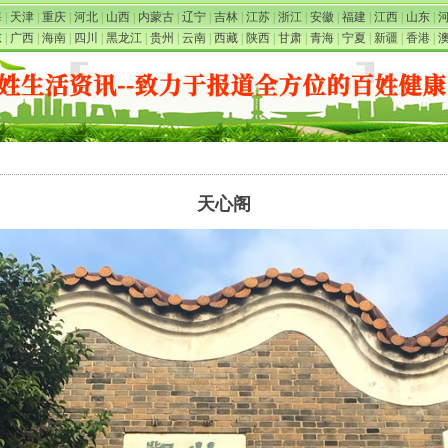
海
|
天津
|
重庆
|
河北
|
山西
|
内蒙古
|
辽宁
|
吉林
|
江苏
|
浙江
|
安徽
|
福建
|
江西
|
山东
|
东
|
广西
|
海南
|
四川
|
黑龙江
|
贵州
|
云南
|
西藏
|
陕西
|
甘肃
|
青海
|
宁夏
|
新疆
|
香港
|
天心阁