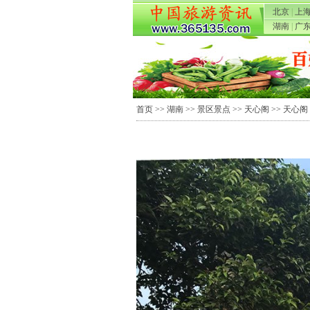
北京
|
上
湖南
|
广
首页
>>
湖南
>>
景区景点
>>
天心阁
>> 天心阁