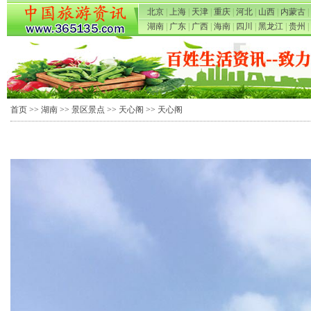
北京
|
上海
|
天津
|
重庆
|
河北
|
山西
|
内蒙古
|
湖南
|
广东
|
广西
|
海南
|
四川
|
黑龙江
|
贵州
|
首页
>>
湖南
>>
景区景点
>>
天心阁
>> 天心阁