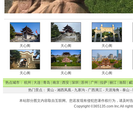
天心阁
天心阁
天心阁
天心阁
天心阁
天心阁
热点城市：
杭州
|
大连
|
青岛
|
南京
|
西安
|
深圳
|
苏州
|
广州
|
拉萨
|
丽江
|
洛阳
|
威
热门景点：
黄山
-
湘西凤凰
-
九寨沟
-
广西漓江
-
天涯海角
-
泰山
-
本站部分图文内容取自互联网。您若发现有侵犯您著作权行为，请及时
Copyright ©365135.com Inc.All ri