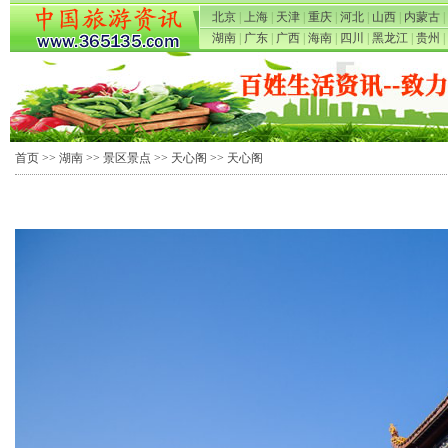
北京
|
上海
|
天津
|
重庆
|
河北
|
山西
|
内蒙古
|
湖南
|
广东
|
广西
|
海南
|
四川
|
黑龙江
|
贵州
|
首页
>>
湖南
>>
景区景点
>>
天心阁
>> 天心阁