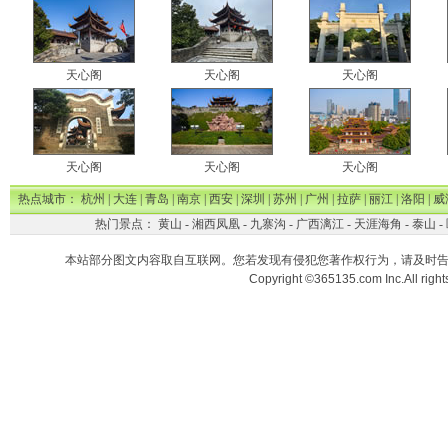
天心阁
天心阁
天心阁
天心阁
天心阁
天心阁
热点城市：
杭州
|
大连
|
青岛
|
南京
|
西安
|
深圳
|
苏州
|
广州
|
拉萨
|
丽江
|
洛阳
|
威
热门景点：
黄山
-
湘西凤凰
-
九寨沟
-
广西漓江
-
天涯海角
-
泰山
-
本站部分图文内容取自互联网。您若发现有侵犯您著作权行为，请及时
Copyright ©365135.com Inc.All ri