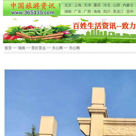
北京
|
上海
|
天津
|
重庆
|
河北
|
山西
|
内蒙古
|
湖南
|
广东
|
广西
|
海南
|
四川
|
黑龙江
|
贵州
|
首页
>>
湖南
>>
景区景点
>>
天心阁
>> 天心阁