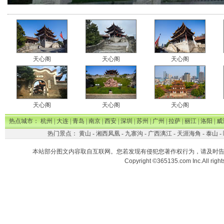
天心阁
天心阁
天心阁
天心阁
天心阁
天心阁
热点城市：
杭州
|
大连
|
青岛
|
南京
|
西安
|
深圳
|
苏州
|
广州
|
拉萨
|
丽江
|
洛阳
|
威
热门景点：
黄山
-
湘西凤凰
-
九寨沟
-
广西漓江
-
天涯海角
-
泰山
-
本站部分图文内容取自互联网。您若发现有侵犯您著作权行为，请及时
Copyright ©365135.com Inc.All ri