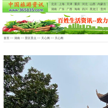
北京
|
上海
|
天津
|
重庆
|
河北
|
山西
|
内蒙古
|
湖南
|
广东
|
广西
|
海南
|
四川
|
黑龙江
|
贵州
|
首页
>>
湖南
>>
景区景点
>>
天心阁
>> 天心阁