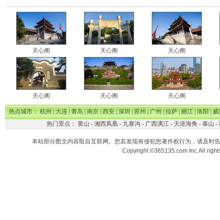
天心阁
天心阁
天心阁
天心阁
天心阁
天心阁
热点城市：
杭州
|
大连
|
青岛
|
南京
|
西安
|
深圳
|
苏州
|
广州
|
拉萨
|
丽江
|
洛阳
|
威
热门景点：
黄山
-
湘西凤凰
-
九寨沟
-
广西漓江
-
天涯海角
-
泰山
-
本站部分图文内容取自互联网。您若发现有侵犯您著作权行为，请及时
Copyright ©365135.com Inc.All ri