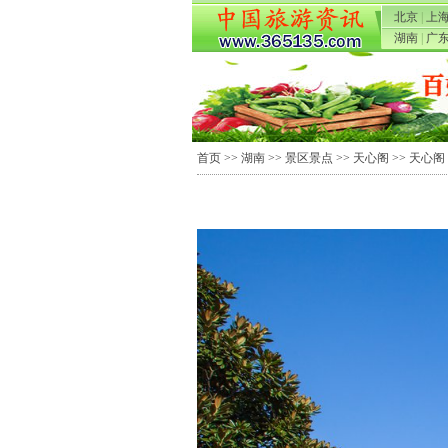
北京
|
上
湖南
|
广
首页
>>
湖南
>>
景区景点
>>
天心阁
>> 天心阁