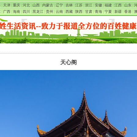
海
|
天津
|
重庆
|
河北
|
山西
|
内蒙古
|
辽宁
|
吉林
|
江苏
|
浙江
|
安徽
|
福建
|
江西
|
山东
|
东
|
广西
|
海南
|
四川
|
黑龙江
|
贵州
|
云南
|
西藏
|
陕西
|
甘肃
|
青海
|
宁夏
|
新疆
|
香港
|
天心阁