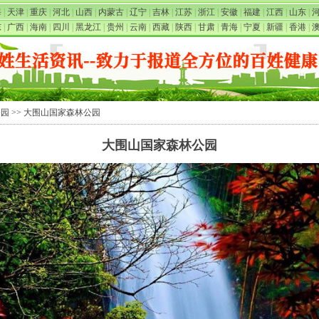
海
|
天津
|
重庆
|
河北
|
山西
|
内蒙古
|
辽宁
|
吉林
|
江苏
|
浙江
|
安徽
|
福建
|
江西
|
山东
|
东
|
广西
|
海南
|
四川
|
黑龙江
|
贵州
|
云南
|
西藏
|
陕西
|
甘肃
|
青海
|
宁夏
|
新疆
|
香港
|
公园
>> 大围山国家森林公园
大围山国家森林公园