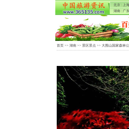
北京
|
上
湖南
|
广
首页
>>
湖南
>>
景区景点
>>
大围山国家森林