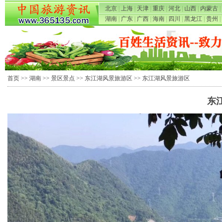
北京
|
上海
|
天津
|
重庆
|
河北
|
山西
|
内蒙古
|
湖南
|
广东
|
广西
|
海南
|
四川
|
黑龙江
|
贵州
|
首页
>>
湖南
>>
景区景点
>>
东江湖风景旅游区
>> 东江湖风景旅游区
东