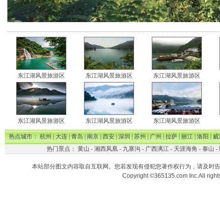
东江湖风景旅游区
东江湖风景旅游区
东江湖风景旅游区
东江湖风景旅游区
东江湖风景旅游区
东江湖风景旅游区
热点城市：
杭州
|
大连
|
青岛
|
南京
|
西安
|
深圳
|
苏州
|
广州
|
拉萨
|
丽江
|
洛阳
|
威
热门景点：
黄山
-
湘西凤凰
-
九寨沟
-
广西漓江
-
天涯海角
-
泰山
-
本站部分图文内容取自互联网。您若发现有侵犯您著作权行为，请及时
Copyright ©365135.com Inc.All ri