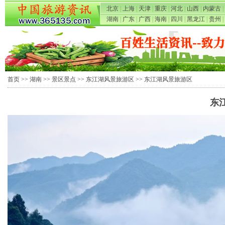
北京
|
上海
|
天津
|
重庆
|
河北
|
山西
|
内蒙古
|
湖南
|
广东
|
广西
|
海南
|
四川
|
黑龙江
|
贵州
|
首页
>>
湖南
>>
景区景点
>>
东江湖风景旅游区
>> 东江湖风景旅游区
东