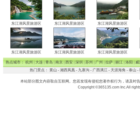
东江湖风景旅游区
东江湖风景旅游区
东江湖风景旅游区
东江湖风景旅游区
东江湖风景旅游区
东江湖风景旅游区
热点城市：
杭州
|
大连
|
青岛
|
南京
|
西安
|
深圳
|
苏州
|
广州
|
拉萨
|
丽江
|
洛阳
|
威
热门景点：
黄山
-
湘西凤凰
-
九寨沟
-
广西漓江
-
天涯海角
-
泰山
-
本站部分图文内容取自互联网。您若发现有侵犯您著作权行为，请及时
Copyright ©365135.com Inc.All ri