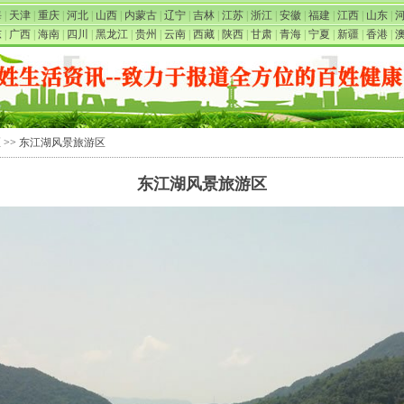
海
|
天津
|
重庆
|
河北
|
山西
|
内蒙古
|
辽宁
|
吉林
|
江苏
|
浙江
|
安徽
|
福建
|
江西
|
山东
|
东
|
广西
|
海南
|
四川
|
黑龙江
|
贵州
|
云南
|
西藏
|
陕西
|
甘肃
|
青海
|
宁夏
|
新疆
|
香港
|
区
>> 东江湖风景旅游区
东江湖风景旅游区