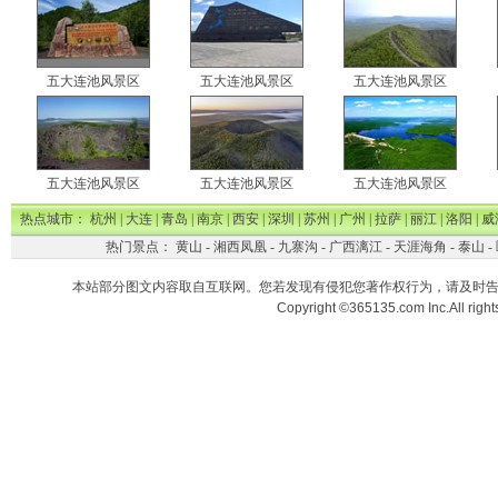
五大连池风景区
五大连池风景区
五大连池风景区
五大连池风景区
五大连池风景区
五大连池风景区
热点城市：
杭州
|
大连
|
青岛
|
南京
|
西安
|
深圳
|
苏州
|
广州
|
拉萨
|
丽江
|
洛阳
|
威
热门景点：
黄山
-
湘西凤凰
-
九寨沟
-
广西漓江
-
天涯海角
-
泰山
-
本站部分图文内容取自互联网。您若发现有侵犯您著作权行为，请及时
Copyright ©365135.com Inc.All ri