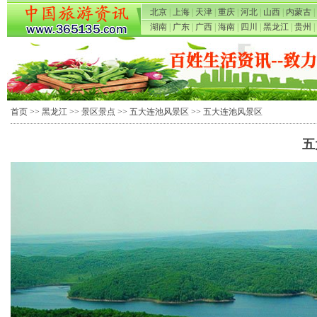
北京
|
上海
|
天津
|
重庆
|
河北
|
山西
|
内蒙古
|
湖南
|
广东
|
广西
|
海南
|
四川
|
黑龙江
|
贵州
|
首页
>>
黑龙江
>>
景区景点
>>
五大连池风景区
>> 五大连池风景区
五