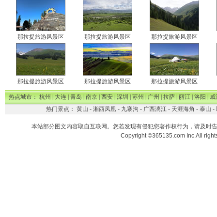
那拉提旅游风景区
那拉提旅游风景区
那拉提旅游风景区
那拉提旅游风景区
那拉提旅游风景区
那拉提旅游风景区
热点城市：
杭州
|
大连
|
青岛
|
南京
|
西安
|
深圳
|
苏州
|
广州
|
拉萨
|
丽江
|
洛阳
|
威
热门景点：
黄山
-
湘西凤凰
-
九寨沟
-
广西漓江
-
天涯海角
-
泰山
-
本站部分图文内容取自互联网。您若发现有侵犯您著作权行为，请及时
Copyright ©365135.com Inc.All ri