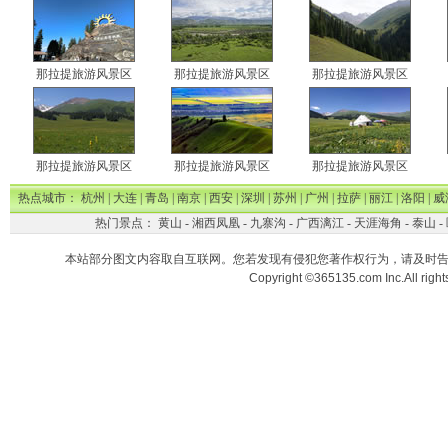
那拉提旅游风景区
那拉提旅游风景区
那拉提旅游风景区
那拉提旅游风景区
那拉提旅游风景区
那拉提旅游风景区
热点城市：
杭州
|
大连
|
青岛
|
南京
|
西安
|
深圳
|
苏州
|
广州
|
拉萨
|
丽江
|
洛阳
|
威
热门景点：
黄山
-
湘西凤凰
-
九寨沟
-
广西漓江
-
天涯海角
-
泰山
-
本站部分图文内容取自互联网。您若发现有侵犯您著作权行为，请及时
Copyright ©365135.com Inc.All ri