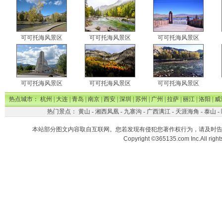
可可托海风景区
可可托海风景区
可可托海风景区
可可托海风景区
可可托海风景区
可可托海风景区
热点城市：
杭州
|
大连
|
青岛
|
南京
|
西安
|
深圳
|
苏州
|
广州
|
拉萨
|
丽江
|
洛阳
|
威
热门景点：
黄山
-
湘西凤凰
-
九寨沟
-
广西漓江
-
天涯海角
-
泰山
-
本站部分图文内容取自互联网。您若发现有侵犯您著作权行为，请及时
Copyright ©365135.com Inc.All ri