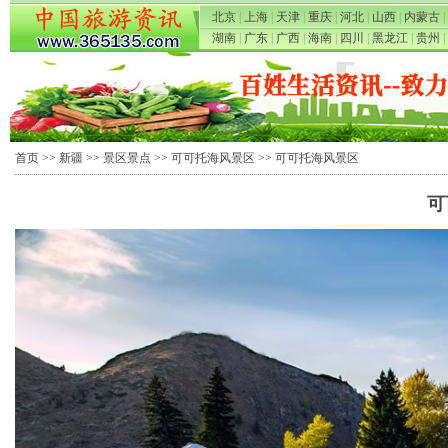
北京
|
上海
|
天津
|
重庆
|
河北
|
山西
|
内蒙古
|
湖南
|
广东
|
广西
|
海南
|
四川
|
黑龙江
|
贵州
|
首页
>>
新疆
>>
景区景点
>>
可可托海风景区
>> 可可托海风景区
可