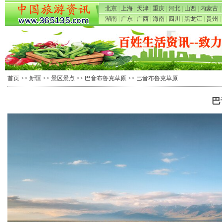
北京
|
上海
|
天津
|
重庆
|
河北
|
山西
|
内蒙古
|
湖南
|
广东
|
广西
|
海南
|
四川
|
黑龙江
|
贵州
|
首页
>>
新疆
>>
景区景点
>>
巴音布鲁克草原
>> 巴音布鲁克草原
巴