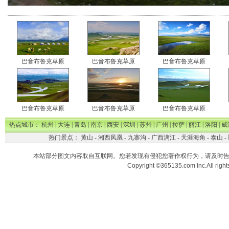
巴音布鲁克草原
巴音布鲁克草原
巴音布鲁克草原
巴音布鲁克草原
巴音布鲁克草原
巴音布鲁克草原
热点城市：
杭州
|
大连
|
青岛
|
南京
|
西安
|
深圳
|
苏州
|
广州
|
拉萨
|
丽江
|
洛阳
|
威
热门景点：
黄山
-
湘西凤凰
-
九寨沟
-
广西漓江
-
天涯海角
-
泰山
-
本站部分图文内容取自互联网。您若发现有侵犯您著作权行为，请及时
Copyright ©365135.com Inc.All ri