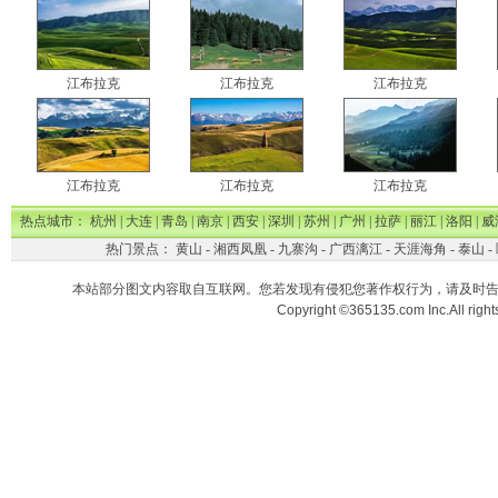
江布拉克
江布拉克
江布拉克
江布拉克
江布拉克
江布拉克
热点城市：
杭州
|
大连
|
青岛
|
南京
|
西安
|
深圳
|
苏州
|
广州
|
拉萨
|
丽江
|
洛阳
|
威
热门景点：
黄山
-
湘西凤凰
-
九寨沟
-
广西漓江
-
天涯海角
-
泰山
-
本站部分图文内容取自互联网。您若发现有侵犯您著作权行为，请及时
Copyright ©365135.com Inc.All ri