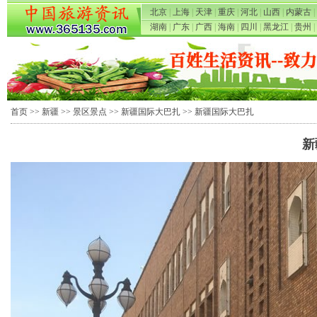
北京
|
上海
|
天津
|
重庆
|
河北
|
山西
|
内蒙古
|
湖南
|
广东
|
广西
|
海南
|
四川
|
黑龙江
|
贵州
|
首页
>>
新疆
>>
景区景点
>>
新疆国际大巴扎
>> 新疆国际大巴扎
新