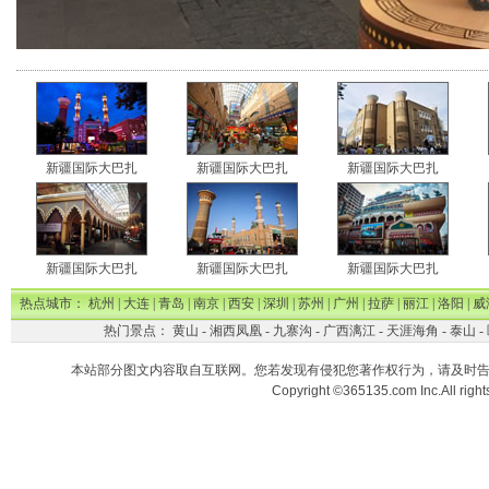
新疆国际大巴扎
新疆国际大巴扎
新疆国际大巴扎
新疆国际大巴扎
新疆国际大巴扎
新疆国际大巴扎
热点城市：
杭州
|
大连
|
青岛
|
南京
|
西安
|
深圳
|
苏州
|
广州
|
拉萨
|
丽江
|
洛阳
|
威
热门景点：
黄山
-
湘西凤凰
-
九寨沟
-
广西漓江
-
天涯海角
-
泰山
-
本站部分图文内容取自互联网。您若发现有侵犯您著作权行为，请及时
Copyright ©365135.com Inc.All ri