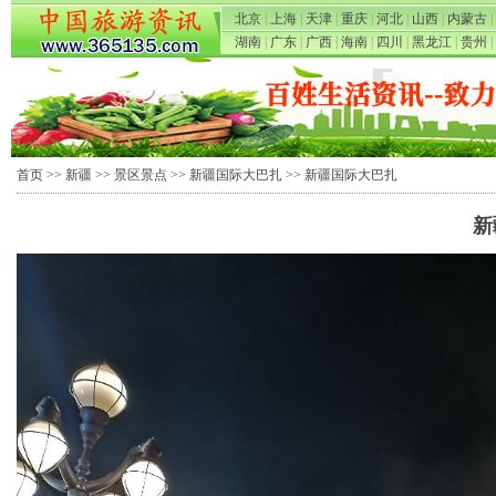
北京
|
上海
|
天津
|
重庆
|
河北
|
山西
|
内蒙古
|
湖南
|
广东
|
广西
|
海南
|
四川
|
黑龙江
|
贵州
|
首页
>>
新疆
>>
景区景点
>>
新疆国际大巴扎
>> 新疆国际大巴扎
新