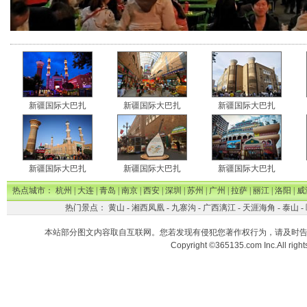
新疆国际大巴扎
新疆国际大巴扎
新疆国际大巴扎
新疆国际大巴扎
新疆国际大巴扎
新疆国际大巴扎
热点城市：
杭州
|
大连
|
青岛
|
南京
|
西安
|
深圳
|
苏州
|
广州
|
拉萨
|
丽江
|
洛阳
|
威
热门景点：
黄山
-
湘西凤凰
-
九寨沟
-
广西漓江
-
天涯海角
-
泰山
-
本站部分图文内容取自互联网。您若发现有侵犯您著作权行为，请及时
Copyright ©365135.com Inc.All ri