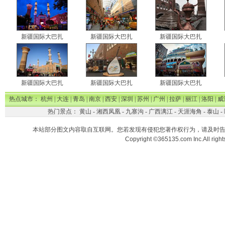
新疆国际大巴扎
新疆国际大巴扎
新疆国际大巴扎
新疆国际大巴扎
新疆国际大巴扎
新疆国际大巴扎
热点城市：
杭州
|
大连
|
青岛
|
南京
|
西安
|
深圳
|
苏州
|
广州
|
拉萨
|
丽江
|
洛阳
|
威
热门景点：
黄山
-
湘西凤凰
-
九寨沟
-
广西漓江
-
天涯海角
-
泰山
-
本站部分图文内容取自互联网。您若发现有侵犯您著作权行为，请及时
Copyright ©365135.com Inc.All ri