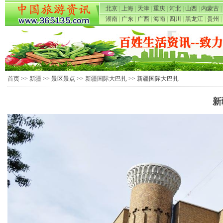
北京
|
上海
|
天津
|
重庆
|
河北
|
山西
|
内蒙古
|
湖南
|
广东
|
广西
|
海南
|
四川
|
黑龙江
|
贵州
|
首页
>>
新疆
>>
景区景点
>>
新疆国际大巴扎
>> 新疆国际大巴扎
新