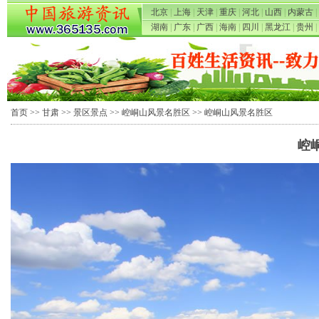
北京
|
上海
|
天津
|
重庆
|
河北
|
山西
|
内蒙古
|
湖南
|
广东
|
广西
|
海南
|
四川
|
黑龙江
|
贵州
|
首页
>>
甘肃
>>
景区景点
>>
崆峒山风景名胜区
>> 崆峒山风景名胜区
崆