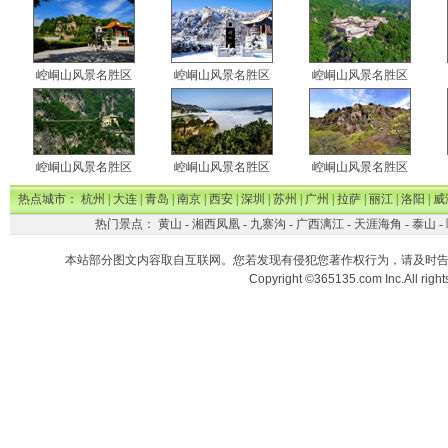
崆峒山风景名胜区
崆峒山风景名胜区
崆峒山风景名胜区
崆峒山风景名胜区
崆峒山风景名胜区
崆峒山风景名胜区
热点城市：
杭州
|
大连
|
青岛
|
南京
|
西安
|
深圳
|
苏州
|
广州
|
拉萨
|
丽江
|
洛阳
|
威
热门景点：
黄山
-
湘西凤凰
-
九寨沟
-
广西漓江
-
天涯海角
-
泰山
-
本站部分图文内容取自互联网。您若发现有侵犯您著作权行为，请及时
Copyright ©365135.com Inc.All ri