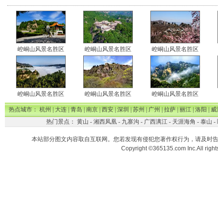
崆峒山风景名胜区
崆峒山风景名胜区
崆峒山风景名胜区
崆峒山风景名胜区
崆峒山风景名胜区
崆峒山风景名胜区
热点城市：
杭州
|
大连
|
青岛
|
南京
|
西安
|
深圳
|
苏州
|
广州
|
拉萨
|
丽江
|
洛阳
|
威
热门景点：
黄山
-
湘西凤凰
-
九寨沟
-
广西漓江
-
天涯海角
-
泰山
-
本站部分图文内容取自互联网。您若发现有侵犯您著作权行为，请及时
Copyright ©365135.com Inc.All ri