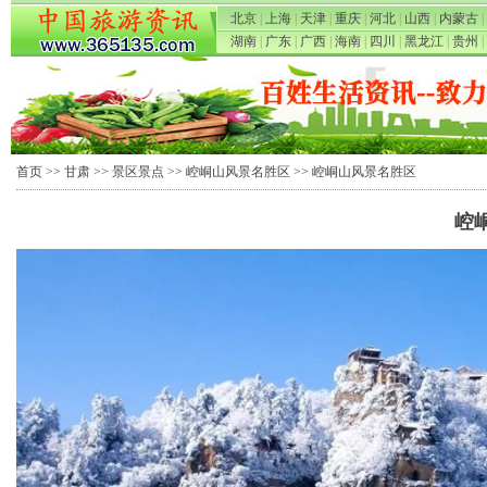
北京
|
上海
|
天津
|
重庆
|
河北
|
山西
|
内蒙古
|
湖南
|
广东
|
广西
|
海南
|
四川
|
黑龙江
|
贵州
|
首页
>>
甘肃
>>
景区景点
>>
崆峒山风景名胜区
>> 崆峒山风景名胜区
崆