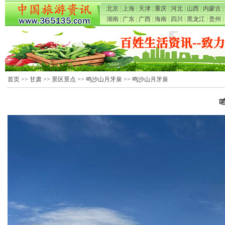
北京
|
上海
|
天津
|
重庆
|
河北
|
山西
|
内蒙古
|
湖南
|
广东
|
广西
|
海南
|
四川
|
黑龙江
|
贵州
|
首页
>>
甘肃
>>
景区景点
>>
鸣沙山月牙泉
>> 鸣沙山月牙泉