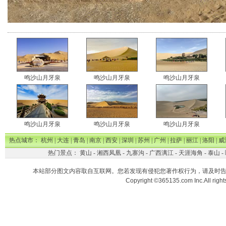
鸣沙山月牙泉
鸣沙山月牙泉
鸣沙山月牙泉
鸣沙山月牙泉
鸣沙山月牙泉
鸣沙山月牙泉
热点城市：
杭州
|
大连
|
青岛
|
南京
|
西安
|
深圳
|
苏州
|
广州
|
拉萨
|
丽江
|
洛阳
|
威
热门景点：
黄山
-
湘西凤凰
-
九寨沟
-
广西漓江
-
天涯海角
-
泰山
-
本站部分图文内容取自互联网。您若发现有侵犯您著作权行为，请及时
Copyright ©365135.com Inc.All ri