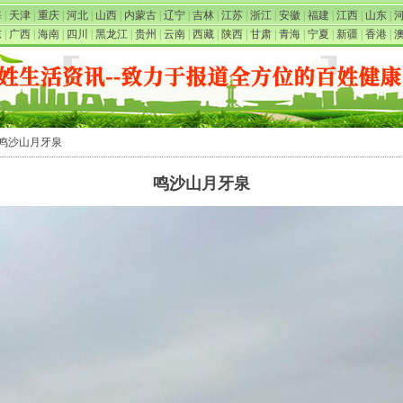
海
|
天津
|
重庆
|
河北
|
山西
|
内蒙古
|
辽宁
|
吉林
|
江苏
|
浙江
|
安徽
|
福建
|
江西
|
山东
|
东
|
广西
|
海南
|
四川
|
黑龙江
|
贵州
|
云南
|
西藏
|
陕西
|
甘肃
|
青海
|
宁夏
|
新疆
|
香港
|
 鸣沙山月牙泉
鸣沙山月牙泉