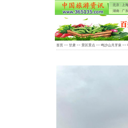
北京
|
上
湖南
|
广
首页
>>
甘肃
>>
景区景点
>>
鸣沙山月牙泉
>>