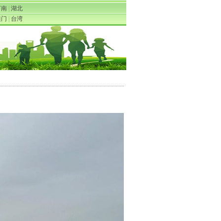
河南
|
湖北
澳门
|
台湾