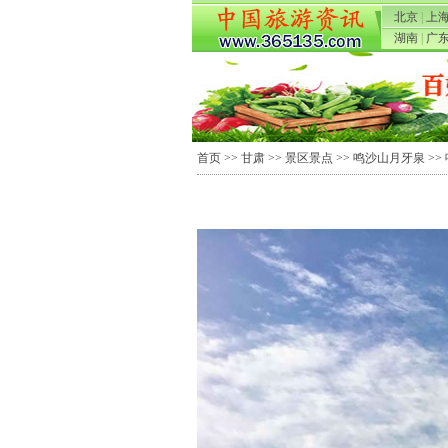
北京
|
上
湖南
|
广
首页
>>
甘肃
>>
景区景点
>>
鸣沙山月牙泉
>>