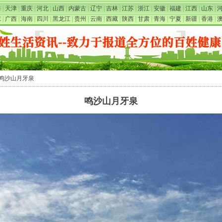
海
|
天津
|
重庆
|
河北
|
山西
|
内蒙古
|
辽宁
|
吉林
|
江苏
|
浙江
|
安徽
|
福建
|
江西
|
山东
|
东
|
广西
|
海南
|
四川
|
黑龙江
|
贵州
|
云南
|
西藏
|
陕西
|
甘肃
|
青海
|
宁夏
|
新疆
|
香港
|
 鸣沙山月牙泉
鸣沙山月牙泉