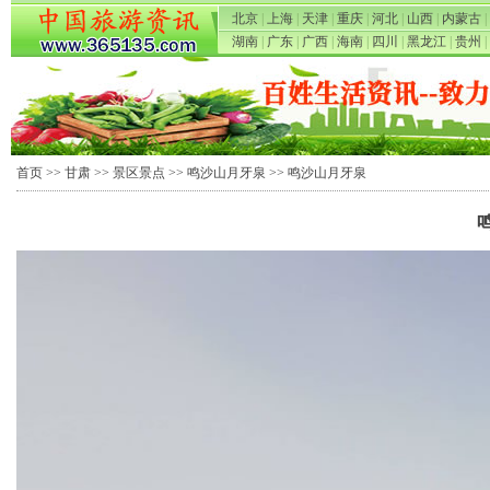
北京
|
上海
|
天津
|
重庆
|
河北
|
山西
|
内蒙古
|
湖南
|
广东
|
广西
|
海南
|
四川
|
黑龙江
|
贵州
|
首页
>>
甘肃
>>
景区景点
>>
鸣沙山月牙泉
>> 鸣沙山月牙泉