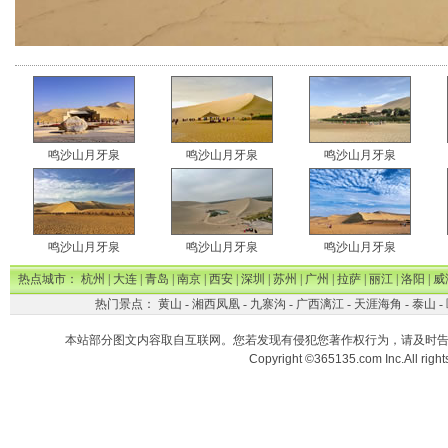
鸣沙山月牙泉
鸣沙山月牙泉
鸣沙山月牙泉
鸣沙山月牙泉
鸣沙山月牙泉
鸣沙山月牙泉
热点城市：
杭州
|
大连
|
青岛
|
南京
|
西安
|
深圳
|
苏州
|
广州
|
拉萨
|
丽江
|
洛阳
|
威
热门景点：
黄山
-
湘西凤凰
-
九寨沟
-
广西漓江
-
天涯海角
-
泰山
-
本站部分图文内容取自互联网。您若发现有侵犯您著作权行为，请及时
Copyright ©365135.com Inc.All ri