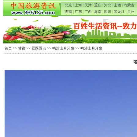
北京
|
上海
|
天津
|
重庆
|
河北
|
山西
|
内蒙古
|
湖南
|
广东
|
广西
|
海南
|
四川
|
黑龙江
|
贵州
|
首页
>>
甘肃
>>
景区景点
>>
鸣沙山月牙泉
>> 鸣沙山月牙泉