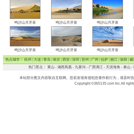
鸣沙山月牙泉
鸣沙山月牙泉
鸣沙山月牙泉
鸣沙山月牙泉
鸣沙山月牙泉
鸣沙山月牙泉
热点城市：
杭州
|
大连
|
青岛
|
南京
|
西安
|
深圳
|
苏州
|
广州
|
拉萨
|
丽江
|
洛阳
|
威
热门景点：
黄山
-
湘西凤凰
-
九寨沟
-
广西漓江
-
天涯海角
-
泰山
-
本站部分图文内容取自互联网。您若发现有侵犯您著作权行为，请及时
Copyright ©365135.com Inc.All ri