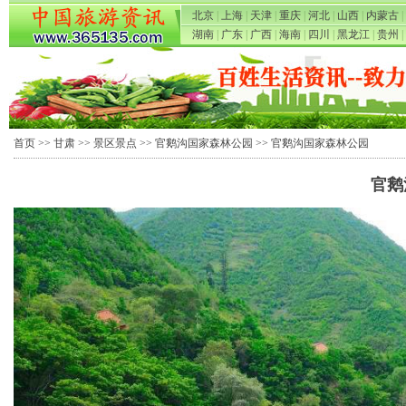
北京
|
上海
|
天津
|
重庆
|
河北
|
山西
|
内蒙古
|
湖南
|
广东
|
广西
|
海南
|
四川
|
黑龙江
|
贵州
|
首页
>>
甘肃
>>
景区景点
>>
官鹅沟国家森林公园
>> 官鹅沟国家森林公园
官鹅