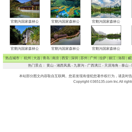
官鹅沟国家森林公
官鹅沟国家森林公
官鹅沟国家森林公
官鹅沟国家森林公
官鹅沟国家森林公
官鹅沟国家森林公
热点城市：
杭州
|
大连
|
青岛
|
南京
|
西安
|
深圳
|
苏州
|
广州
|
拉萨
|
丽江
|
洛阳
|
威
热门景点：
黄山
-
湘西凤凰
-
九寨沟
-
广西漓江
-
天涯海角
-
泰山
-
本站部分图文内容取自互联网。您若发现有侵犯您著作权行为，请及时
Copyright ©365135.com Inc.All ri