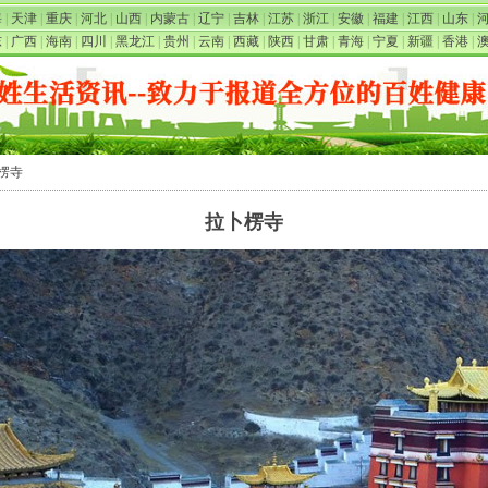
海
|
天津
|
重庆
|
河北
|
山西
|
内蒙古
|
辽宁
|
吉林
|
江苏
|
浙江
|
安徽
|
福建
|
江西
|
山东
|
东
|
广西
|
海南
|
四川
|
黑龙江
|
贵州
|
云南
|
西藏
|
陕西
|
甘肃
|
青海
|
宁夏
|
新疆
|
香港
|
卜楞寺
拉卜楞寺