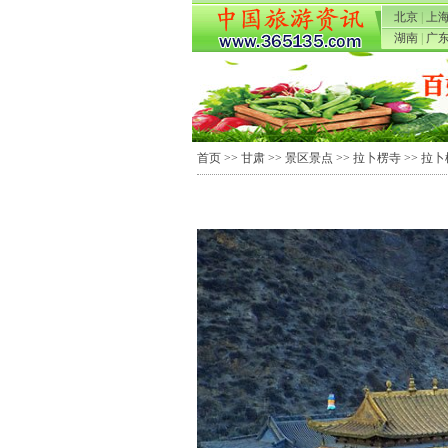
北京
|
上
湖南
|
广
首页
>>
甘肃
>>
景区景点
>>
拉卜楞寺
>> 拉