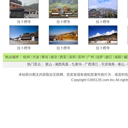
拉卜楞寺
拉卜楞寺
拉卜楞寺
拉卜楞寺
拉卜楞寺
拉卜楞寺
热点城市：
杭州
|
大连
|
青岛
|
南京
|
西安
|
深圳
|
苏州
|
广州
|
拉萨
|
丽江
|
洛阳
|
威
热门景点：
黄山
-
湘西凤凰
-
九寨沟
-
广西漓江
-
天涯海角
-
泰山
-
本站部分图文内容取自互联网。您若发现有侵犯您著作权行为，请及时
Copyright ©365135.com Inc.All ri