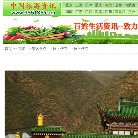
北京
|
上海
|
天津
|
重庆
|
河北
|
山西
|
内蒙古
|
湖南
|
广东
|
广西
|
海南
|
四川
|
黑龙江
|
贵州
|
首页
>>
甘肃
>>
景区景点
>>
拉卜楞寺
>> 拉卜楞寺