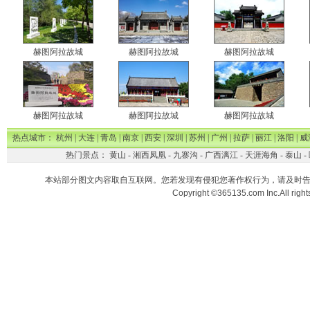
赫图阿拉故城
赫图阿拉故城
赫图阿拉故城
赫图阿拉故城
赫图阿拉故城
赫图阿拉故城
热点城市：
杭州
|
大连
|
青岛
|
南京
|
西安
|
深圳
|
苏州
|
广州
|
拉萨
|
丽江
|
洛阳
|
威
热门景点：
黄山
-
湘西凤凰
-
九寨沟
-
广西漓江
-
天涯海角
-
泰山
-
本站部分图文内容取自互联网。您若发现有侵犯您著作权行为，请及时
Copyright ©365135.com Inc.All ri