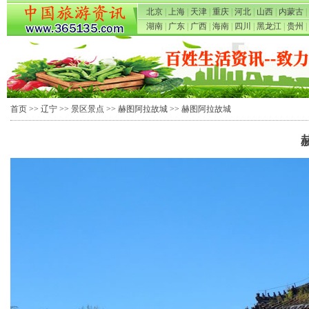
北京
|
上海
|
天津
|
重庆
|
河北
|
山西
|
内蒙古
|
湖南
|
广东
|
广西
|
海南
|
四川
|
黑龙江
|
贵州
|
首页
>>
辽宁
>>
景区景点
>>
赫图阿拉故城
>> 赫图阿拉故城