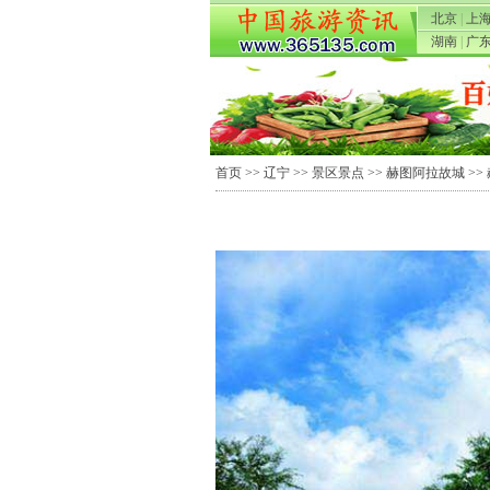
北京
|
上
湖南
|
广
首页
>>
辽宁
>>
景区景点
>>
赫图阿拉故城
>>