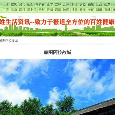
海
|
天津
|
重庆
|
河北
|
山西
|
内蒙古
|
辽宁
|
吉林
|
江苏
|
浙江
|
安徽
|
福建
|
江西
|
山东
|
东
|
广西
|
海南
|
四川
|
黑龙江
|
贵州
|
云南
|
西藏
|
陕西
|
甘肃
|
青海
|
宁夏
|
新疆
|
香港
|
 赫图阿拉故城
赫图阿拉故城