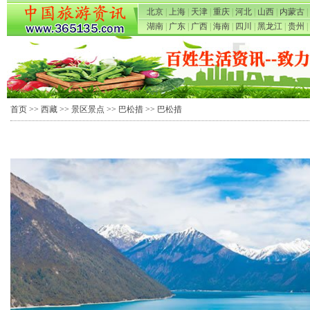
北京
|
上海
|
天津
|
重庆
|
河北
|
山西
|
内蒙古
|
湖南
|
广东
|
广西
|
海南
|
四川
|
黑龙江
|
贵州
|
首页
>>
西藏
>>
景区景点
>>
巴松措
>> 巴松措