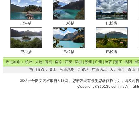
巴松措
巴松措
巴松措
巴松措
巴松措
巴松措
热点城市：
杭州
|
大连
|
青岛
|
南京
|
西安
|
深圳
|
苏州
|
广州
|
拉萨
|
丽江
|
洛阳
|
威
热门景点：
黄山
-
湘西凤凰
-
九寨沟
-
广西漓江
-
天涯海角
-
泰山
-
本站部分图文内容取自互联网。您若发现有侵犯您著作权行为，请及时
Copyright ©365135.com Inc.All ri