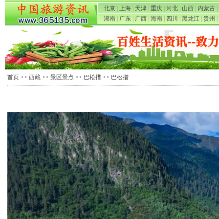
北京
|
上海
|
天津
|
重庆
|
河北
|
山西
|
内蒙古
|
湖南
|
广东
|
广西
|
海南
|
四川
|
黑龙江
|
贵州
|
首页
>>
西藏
>>
景区景点
>>
巴松措
>> 巴松措