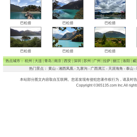
巴松措
巴松措
巴松措
巴松措
巴松措
巴松措
热点城市：
杭州
|
大连
|
青岛
|
南京
|
西安
|
深圳
|
苏州
|
广州
|
拉萨
|
丽江
|
洛阳
|
威
热门景点：
黄山
-
湘西凤凰
-
九寨沟
-
广西漓江
-
天涯海角
-
泰山
-
本站部分图文内容取自互联网。您若发现有侵犯您著作权行为，请及时
Copyright ©365135.com Inc.All ri