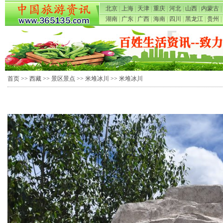
北京
|
上海
|
天津
|
重庆
|
河北
|
山西
|
内蒙古
|
湖南
|
广东
|
广西
|
海南
|
四川
|
黑龙江
|
贵州
|
首页
>>
西藏
>>
景区景点
>>
米堆冰川
>> 米堆冰川