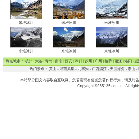
米堆冰川
米堆冰川
米堆冰川
米堆冰川
米堆冰川
米堆冰川
热点城市：
杭州
|
大连
|
青岛
|
南京
|
西安
|
深圳
|
苏州
|
广州
|
拉萨
|
丽江
|
洛阳
|
威
热门景点：
黄山
-
湘西凤凰
-
九寨沟
-
广西漓江
-
天涯海角
-
泰山
-
本站部分图文内容取自互联网。您若发现有侵犯您著作权行为，请及时
Copyright ©365135.com Inc.All ri