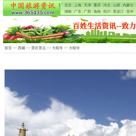
北京
|
上海
|
天津
|
重庆
|
河北
|
山西
|
内蒙古
|
湖南
|
广东
|
广西
|
海南
|
四川
|
黑龙江
|
贵州
|
首页
>>
西藏
>>
景区景点
>>
大昭寺
>> 大昭寺