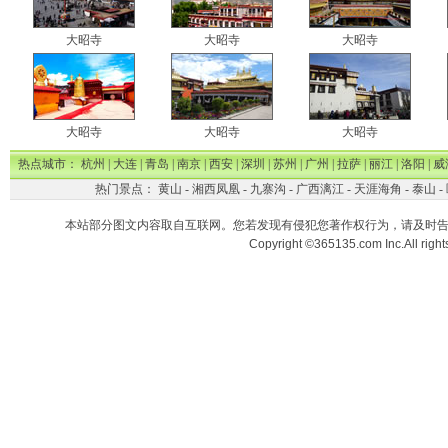
大昭寺
大昭寺
大昭寺
大昭寺
大昭寺
大昭寺
热点城市：
杭州
|
大连
|
青岛
|
南京
|
西安
|
深圳
|
苏州
|
广州
|
拉萨
|
丽江
|
洛阳
|
威
热门景点：
黄山
-
湘西凤凰
-
九寨沟
-
广西漓江
-
天涯海角
-
泰山
-
本站部分图文内容取自互联网。您若发现有侵犯您著作权行为，请及时
Copyright ©365135.com Inc.All ri