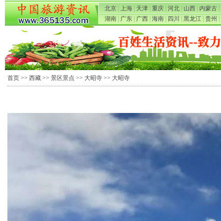
北京
|
上海
|
天津
|
重庆
|
河北
|
山西
|
内蒙古
|
湖南
|
广东
|
广西
|
海南
|
四川
|
黑龙江
|
贵州
|
首页
>>
西藏
>>
景区景点
>>
大昭寺
>> 大昭寺