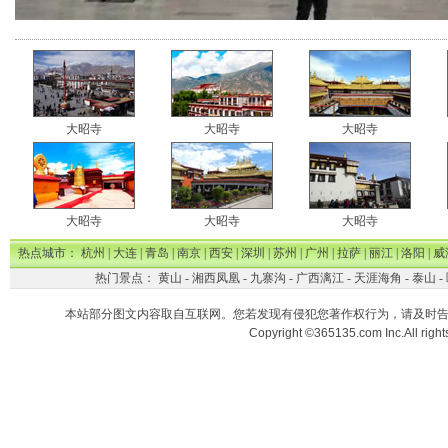
大昭寺
大昭寺
大昭寺
大昭寺
大昭寺
大昭寺
热点城市：
杭州
|
大连
|
青岛
|
南京
|
西安
|
深圳
|
苏州
|
广州
|
拉萨
|
丽江
|
洛阳
|
威
热门景点：
黄山
-
湘西凤凰
-
九寨沟
-
广西漓江
-
天涯海角
-
泰山
-
本站部分图文内容取自互联网。您若发现有侵犯您著作权行为，请及时
Copyright ©365135.com Inc.All ri