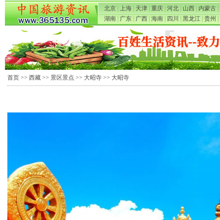
北京
|
上海
|
天津
|
重庆
|
河北
|
山西
|
内蒙古
|
湖南
|
广东
|
广西
|
海南
|
四川
|
黑龙江
|
贵州
|
首页
>>
西藏
>>
景区景点
>>
大昭寺
>> 大昭寺