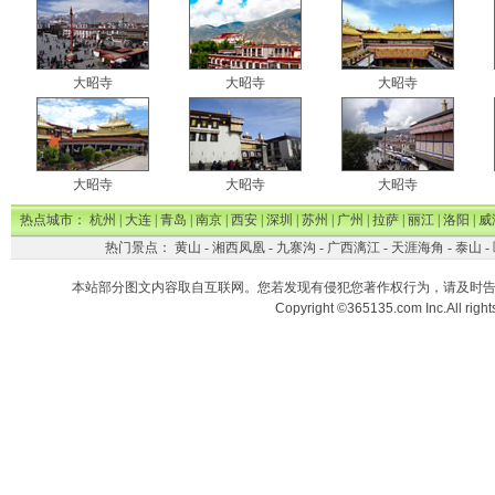
大昭寺
大昭寺
大昭寺
大昭寺
大昭寺
大昭寺
热点城市：
杭州
|
大连
|
青岛
|
南京
|
西安
|
深圳
|
苏州
|
广州
|
拉萨
|
丽江
|
洛阳
|
威
热门景点：
黄山
-
湘西凤凰
-
九寨沟
-
广西漓江
-
天涯海角
-
泰山
-
本站部分图文内容取自互联网。您若发现有侵犯您著作权行为，请及时
Copyright ©365135.com Inc.All ri