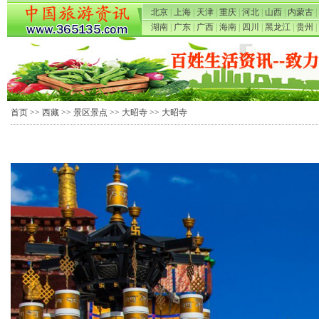
北京
|
上海
|
天津
|
重庆
|
河北
|
山西
|
内蒙古
|
湖南
|
广东
|
广西
|
海南
|
四川
|
黑龙江
|
贵州
|
首页
>>
西藏
>>
景区景点
>>
大昭寺
>> 大昭寺