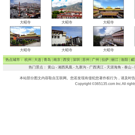
大昭寺
大昭寺
大昭寺
大昭寺
大昭寺
大昭寺
热点城市：
杭州
|
大连
|
青岛
|
南京
|
西安
|
深圳
|
苏州
|
广州
|
拉萨
|
丽江
|
洛阳
|
威
热门景点：
黄山
-
湘西凤凰
-
九寨沟
-
广西漓江
-
天涯海角
-
泰山
-
本站部分图文内容取自互联网。您若发现有侵犯您著作权行为，请及时
Copyright ©365135.com Inc.All ri